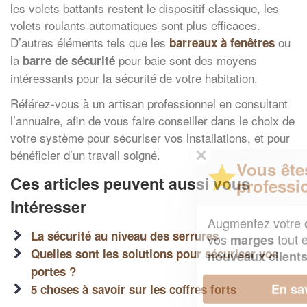
les volets battants restent le dispositif classique, les
volets roulants automatiques sont plus efficaces.
D’autres éléments tels que les
ou
barreaux à fenêtres
la
pour baie sont des moyens
barre de sécurité
intéressants pour la sécurité de votre habitation.
Référez-vous à un artisan professionnel en consultant
l’annuaire, afin de vous faire conseiller dans le choix de
votre système pour sécuriser vos installations, et pour
✕
bénéficier d’un travail soigné.
Vous êtes un
Ces articles peuvent aussi vous
professionnel ?
intéresser
Augmentez votre
et
chiffre d'affaires
La sécurité au niveau des serrures
vos
tout en gagnant de
marges
Quelles sont les solutions pour sécuriser vos
!
nouveaux clients
portes ?
En savoir plus
5 choses à savoir sur les coffres forts