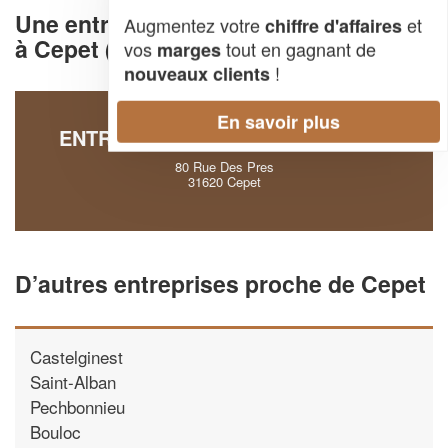
Une entreprise deSécurité de l'habitat
Augmentez votre
et
chiffre d'affaires
à Cepet (31620)
vos
tout en gagnant de
marges
!
nouveaux clients
En savoir plus
ENTREPRISE CHAMPION THOMAS
80 Rue Des Pres
31620 Cepet
D’autres entreprises proche de Cepet
Castelginest
Saint-Alban
Pechbonnieu
Bouloc