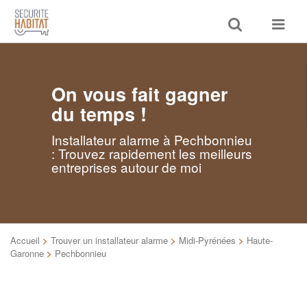
Toggle
Toggle
search
navigat
On vous fait gagner
du temps !
Installateur alarme à Pechbonnieu
: Trouvez rapidement les meilleurs
entreprises autour de moi
Accueil
>
Trouver un installateur alarme
>
Midi-Pyrénées
>
Haute-
Garonne
>
Pechbonnieu