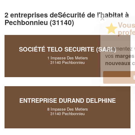
2 entreprises deSécurité de l'habitat à
✕
Pechbonnieu (31140)
Vous êtes un
professionnel ?
Augmentez votre
et
chiffre d'affaires
SOCIÉTÉ TELO SECURITE (SARL)
vos
tout en gagnant de
marges
1 Impasse Des Metiers
!
nouveaux clients
31140 Pechbonnieu
En savoir plus
ENTREPRISE DURAND DELPHINE
8 Impasse Des Metiers
31140 Pechbonnieu