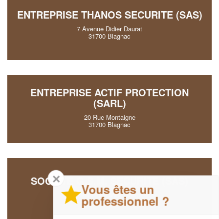
ENTREPRISE THANOS SECURITE (SAS)
7 Avenue Didier Daurat
31700 Blagnac
ENTREPRISE ACTIF PROTECTION
(SARL)
20 Rue Montaigne
31700 Blagnac
✕
SOCIÉTÉ G.S.M. SECURITE (SAS)
Vous êtes un
7 Avenue Didier Daurat
professionnel ?
31700 Blagnac