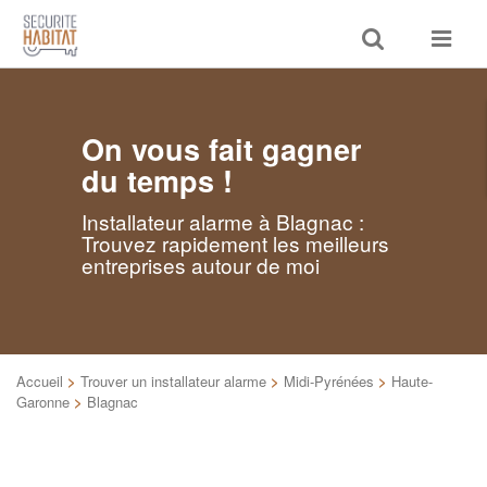
Toggle
Toggle
search
navigat
On vous fait gagner
du temps !
Installateur alarme à Blagnac :
Trouvez rapidement les meilleurs
entreprises autour de moi
Accueil
>
Trouver un installateur alarme
>
Midi-Pyrénées
>
Haute-
Garonne
>
Blagnac