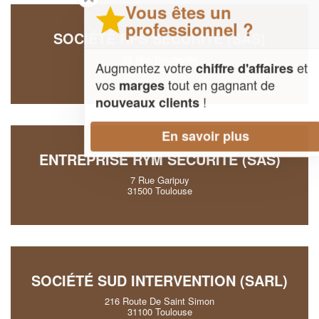
Vous êtes un
professionnel ?
SOCIÉTÉ RPS SECURITE (SAS)
23 Rue Boudeville
Augmentez votre
et
chiffre d'affaires
31100 Toulouse
vos
tout en gagnant de
marges
!
nouveaux clients
En savoir plus
ENTREPRISE RYM SECURITE (SAS)
7 Rue Garipuy
31500 Toulouse
SOCIÉTÉ SUD INTERVENTION (SARL)
216 Route De Saint Simon
31100 Toulouse