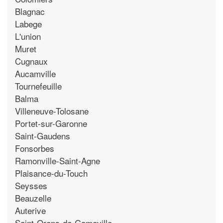
Blagnac
Labege
L'union
Muret
Cugnaux
Aucamville
Tournefeuille
Balma
Villeneuve-Tolosane
Portet-sur-Garonne
Saint-Gaudens
Fonsorbes
Ramonville-Saint-Agne
Plaisance-du-Touch
Seysses
Beauzelle
Auterive
Saint-Orens-de-Gameville