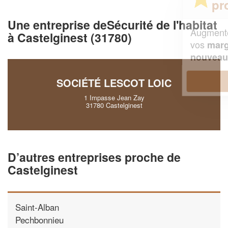
professionnel ?
Une entreprise deSécurité de l'habitat
Augmentez votre
et
chiffre d'affaires
à Castelginest (31780)
vos
tout en gagnant de
marges
!
nouveaux clients
En savoir plus
SOCIÉTÉ LESCOT LOIC
1 Impasse Jean Zay
31780 Castelginest
D’autres entreprises proche de
Castelginest
Saint-Alban
Pechbonnieu