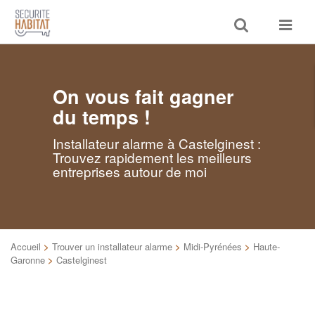
Toggle
Toggle
search
navigat
On vous fait gagner
du temps !
Installateur alarme à Castelginest :
Trouvez rapidement les meilleurs
entreprises autour de moi
Accueil
>
Trouver un installateur alarme
>
Midi-Pyrénées
>
Haute-
Garonne
>
Castelginest