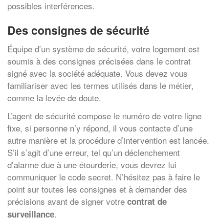
possibles interférences.
Des consignes de sécurité
Équipe d’un système de sécurité, votre logement est
soumis à des consignes précisées dans le contrat
signé avec la société adéquate. Vous devez vous
familiariser avec les termes utilisés dans le métier,
comme la levée de doute.
L’agent de sécurité compose le numéro de votre ligne
fixe, si personne n’y répond, il vous contacte d’une
✕
autre manière et la procédure d’intervention est lancée.
Vous êtes un
S’il s’agit d’une erreur, tel qu’un déclenchement
professionnel ?
d’alarme due à une étourderie, vous devrez lui
communiquer le code secret. N’hésitez pas à faire le
Augmentez votre
e
chiffre d'affaires
point sur toutes les consignes et à demander des
vos
tout en gagnant de
marges
précisions avant de signer votre
contrat de
!
nouveaux clients
.
surveillance