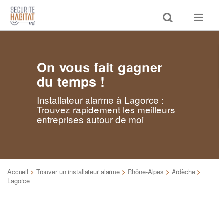
Toggle
Toggle
search
navigat
On vous fait gagner
du temps !
Installateur alarme à Lagorce :
Trouvez rapidement les meilleurs
entreprises autour de moi
Accueil
>
Trouver un installateur alarme
>
Rhône-Alpes
>
Ardèche
>
Lagorce