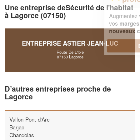
Une entreprise deSécurité de l'habitat
à Lagorce (07150)
Augmentez votre
et
chiffre d'affaires
vos
tout en gagnant de
marges
!
nouveaux clients
ENTREPRISE ASTIER JEAN-LUC
En savoir plus
Route De L'ibie
07150 Lagorce
D’autres entreprises proche de
Lagorce
Vallon-Pont-d'Arc
Barjac
Chandolas