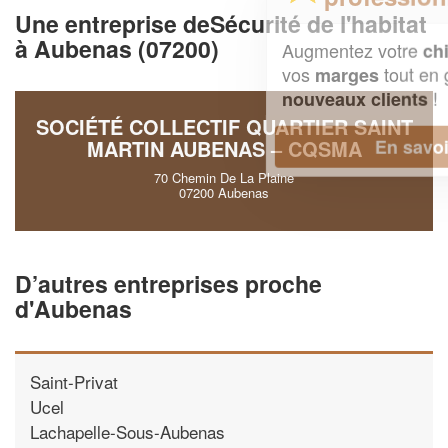
Une entreprise deSécurité de l'habitat
à Aubenas (07200)
Augmentez votre
et
chiffre d'affaires
vos
tout en gagnant de
marges
!
nouveaux clients
SOCIÉTÉ COLLECTIF QUARTIER SAINT
En savoir plus
MARTIN AUBENAS – CQSMA
70 Chemin De La Plaine
07200 Aubenas
D’autres entreprises proche
d'Aubenas
Saint-Privat
Ucel
Lachapelle-Sous-Aubenas