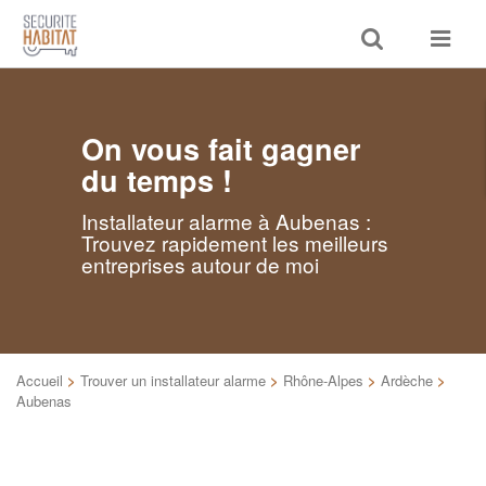
Toggle
Toggle
search
navigat
On vous fait gagner
du temps !
Installateur alarme à Aubenas :
Trouvez rapidement les meilleurs
entreprises autour de moi
Accueil
>
Trouver un installateur alarme
>
Rhône-Alpes
>
Ardèche
>
Aubenas