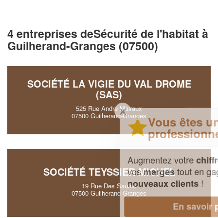
4 entreprises deSécurité de l'habitat à
Guilherand-Granges (07500)
SOCIÉTÉ LA VIGIE DU VAL DROME
(SAS)
✕
525 Rue Andre Malraux
07500 Guilherand-Granges
Vous êtes un
professionnel ?
Augmentez votre
et
chiffre d'affaires
SOCIÉTÉ TEYSSIER MICHEL
vos
tout en gagnant de
marges
!
nouveaux clients
19 Rue Des Saules
07500 Guilherand-Granges
En savoir plus