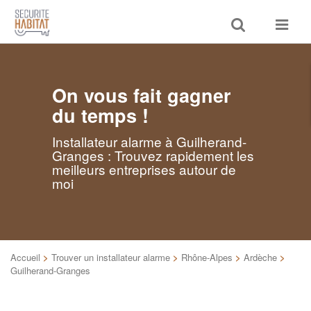
Toggle
Toggle
search
navigat
On vous fait gagner
du temps !
Installateur alarme à Guilherand-
Granges : Trouvez rapidement les
meilleurs entreprises autour de
moi
Accueil
>
Trouver un installateur alarme
>
Rhône-Alpes
>
Ardèche
>
Guilherand-Granges