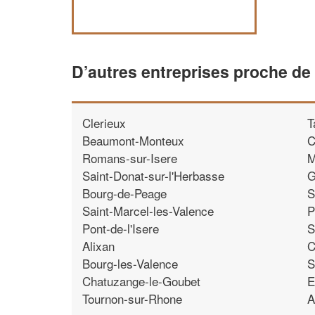
D’autres entreprises proche d
Clerieux
T
Beaumont-Monteux
C
Romans-sur-Isere
M
Saint-Donat-sur-l'Herbasse
G
Bourg-de-Peage
S
Saint-Marcel-les-Valence
P
Pont-de-l'Isere
S
Alixan
C
Bourg-les-Valence
S
Chatuzange-le-Goubet
E
Tournon-sur-Rhone
A