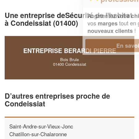
Une entreprise deSécurité de l'habitat
Augmentez votre
et
chiffre d'affaires
à Condeissiat (01400)
vos
tout en gagnant de
marges
!
nouveaux clients
En savoir plus
ENTREPRISE BERARDI PIERRE
Bois Brule
01400 Condeissiat
D’autres entreprises proche de
Condeissiat
Saint-Andre-sur-Vieux-Jonc
Chatillon-sur-Chalaronne