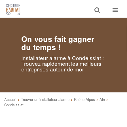
Toggle
Toggle
search
navigat
On vous fait gagner
du temps !
Installateur alarme à Condeissiat :
Trouvez rapidement les meilleurs
entreprises autour de moi
Accueil
>
Trouver un installateur alarme
>
Rhône-Alpes
>
Ain
>
Condeissiat