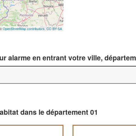
 ©
OpenStreetMap contributors,
CC-BY-SA
ur alarme en entrant votre ville, départe
habitat dans le département 01