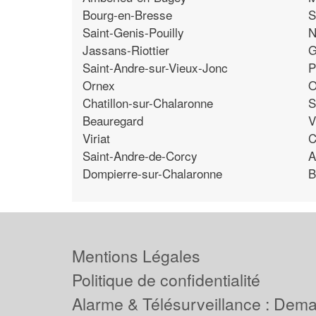
Bourg-en-Bresse
S
Saint-Genis-Pouilly
N
Jassans-Riottier
G
Saint-Andre-sur-Vieux-Jonc
P
Ornex
O
Chatillon-sur-Chalaronne
S
Beauregard
V
Viriat
C
Saint-Andre-de-Corcy
A
Dompierre-sur-Chalaronne
B
Mentions Légales
Politique de confidentialité
Alarme & Télésurveillance : Dem