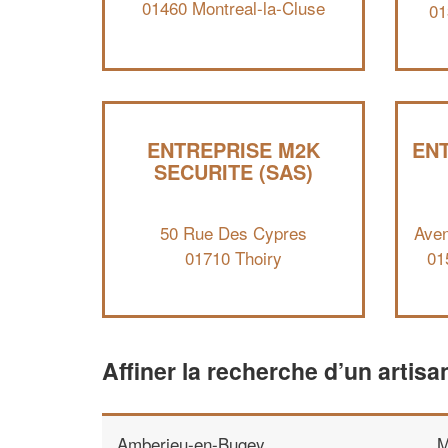
01460 Montreal-la-Cluse
01
ENTREPRISE M2K
EN
SECURITE (SAS)
50 Rue Des Cypres
Aven
01710 Thoiry
01
Affiner la recherche d’un artisa
Amberieu-en-Bugey
M