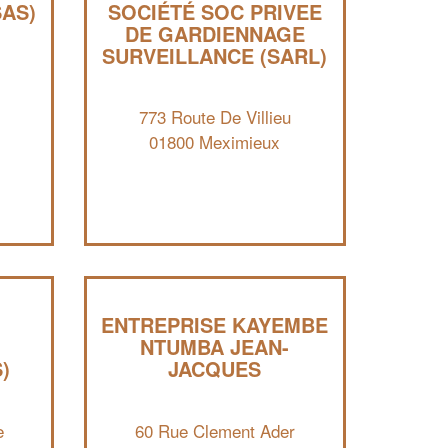
SAS)
SOCIÉTÉ SOC PRIVEE
✕
DE GARDIENNAGE
Vous êtes un
SURVEILLANCE (SARL)
professionnel ?
773 Route De Villieu
Augmentez votre
et
chiffre d'affaires
vos
tout en gagnant de
01800 Meximieux
marges
!
nouveaux clients
En savoir plus
ENTREPRISE KAYEMBE
NTUMBA JEAN-
)
JACQUES
e
60 Rue Clement Ader