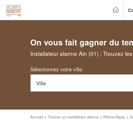
Co
On vous fait gagner du te
Installateur alarme Ain (01) : Trouvez le
Sélectionnez votre ville.
Accueil
>
Trouver un installateur alarme
>
Rhône-Alpes
>
A