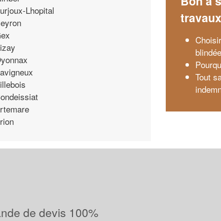
Bon à s
urjoux-Lhopital
travau
eyron
ex
Choisir
izay
blindé
yonnax
Pourqu
avigneux
Tout sa
illebois
indemn
ondeissiat
rtemare
rion
ande de devis 100%