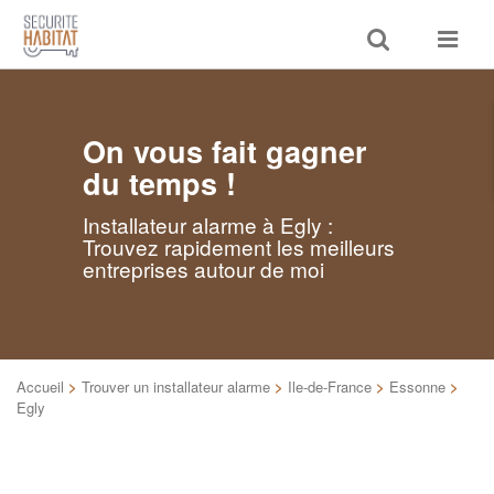
Toggle
Toggle
search
navigat
On vous fait gagner
du temps !
Installateur alarme à Egly :
Trouvez rapidement les meilleurs
entreprises autour de moi
Accueil
>
Trouver un installateur alarme
>
Ile-de-France
>
Essonne
>
Egly