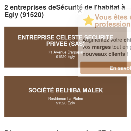
2 entreprises deSécurité de l'habitat à
✕
Egly (91520)
Vous êtes un
professionnel ?
ENTREPRISE CELESTE SECURITE
Augmentez votre
et
chiffre d'affaires
PRIVEE (SAS)
vos
tout en gagnant de
marges
71 Avenue D'arpajon
!
nouveaux clients
91520 Egly
En savoir plus
SOCIÉTÉ BELHIBA MALEK
Residence La Plaine
91520 Egly