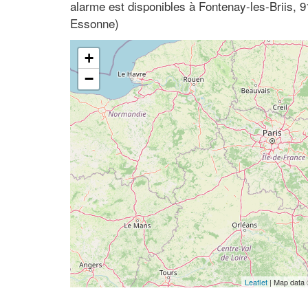
alarme est disponibles à Fontenay-les-Briis, 9
Essonne)
+
−
Leaflet
| Map data