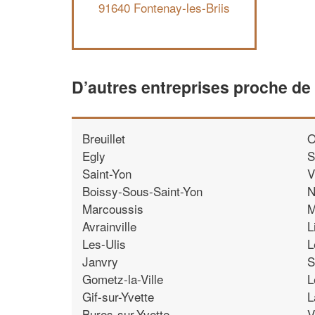
91640 Fontenay-les-Briis
D’autres entreprises proche de
Breuillet
O
Egly
S
Saint-Yon
V
Boissy-Sous-Saint-Yon
N
Marcoussis
M
Avrainville
L
Les-Ulis
L
Janvry
S
Gometz-la-Ville
L
Gif-sur-Yvette
L
Bures-sur-Yvette
V