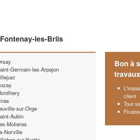
 Fontenay-les-Briis
rsay
Bon à s
aint-Germain-les-Arpajon
travau
illejust
ozay
L'impa
ontlhery
client
inas
Tout s
euville-sur-Orge
Fixati
aint-Aubin
es-Molieres
a-Norville
illebon-sur-Yvette