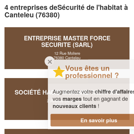
4 entreprises deSécurité de l'habitat à
Canteleu (76380)
ENTREPRISE MASTER FORCE
SECURITE (SARL)
12 Rue Moliere
76380 Canteleu
✕
Vous êtes un
professionnel ?
Augmentez votre
et
chiffre d'affaires
SOCIÉTÉ HACID MOHAND TACHFINE
vos
tout en gagnant de
marges
2 Avenue De Versailles
!
nouveaux clients
76380 Canteleu
En savoir plus