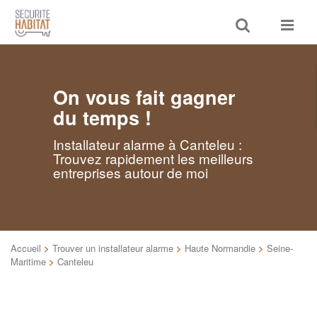
Toggle
Toggle
search
navigat
On vous fait gagner
du temps !
Installateur alarme à Canteleu :
Trouvez rapidement les meilleurs
entreprises autour de moi
Accueil
>
Trouver un installateur alarme
>
Haute Normandie
>
Seine-
Maritime
>
Canteleu