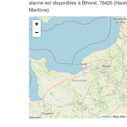
alarme est disponibles à Bihorel, 76420 (Hau
Maritime)
+
−
Leaflet
| Map data