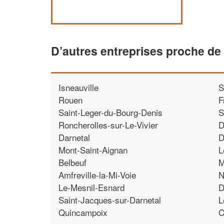
D’autres entreprises proche de
Isneauville
S
Rouen
F
Saint-Leger-du-Bourg-Denis
S
Roncherolles-sur-Le-Vivier
D
Darnetal
D
Mont-Saint-Aignan
L
Belbeuf
M
Amfreville-la-Mi-Voie
N
Le-Mesnil-Esnard
D
Saint-Jacques-sur-Darnetal
L
Quincampoix
C