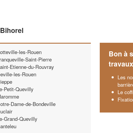
 Bihorel
otteville-les-Rouen
Bon à s
ranqueville-Saint-Pierre
travau
aint-Etienne-du-Rouvray
eville-les-Rouen
Les no
ieppe
barriè
e-Petit-Quevilly
Le cof
aromme
Fixati
otre-Dame-de-Bondeville
uclair
e-Grand-Quevilly
anteleu