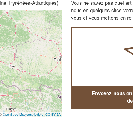
aine, Pyrénées-Atlantiques)
Vous ne savez pas quel arti
nous en quelques clics vot
vous et vous mettons en rela
Envoyez-nous en q
de
 ©
OpenStreetMap contributors,
CC-BY-SA