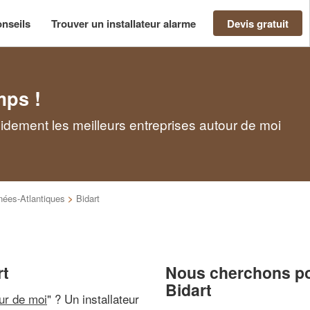
nseils
Trouver un installateur alarme
Devis gratuit
mps !
apidement les meilleurs entreprises autour de moi
nées-Atlantiques
>
Bidart
rt
Nous cherchons pou
Bidart
our de moi
" ? Un installateur