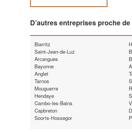
D’autres entreprises proche de
Biarritz
H
Saint-Jean-de-Luz
B
Arcangues
B
Bayonne
A
Anglet
T
Tarnos
S
Mouguerre
R
Hendaye
S
Cambo-les-Bains
V
Capbreton
D
Soorts-Hossegor
P