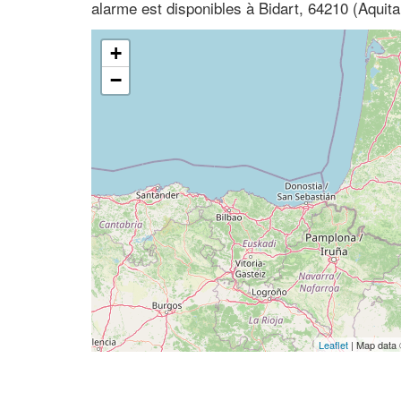
alarme est disponibles à Bidart, 64210 (Aquit
+
−
Leaflet
| Map data