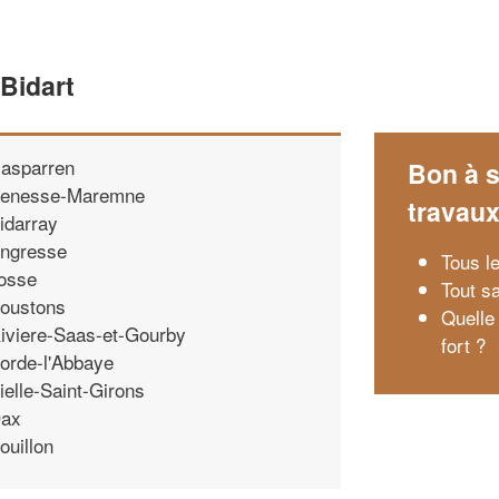
 Bidart
asparren
Bon à s
enesse-Maremne
travau
idarray
ngresse
Tous l
osse
Tout sa
oustons
Quelle
iviere-Saas-et-Gourby
fort ?
orde-l'Abbaye
ielle-Saint-Girons
ax
ouillon