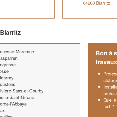
64200 Biarritz
Biarritz
enesse-Maremne
Bon à s
asparren
travau
ngresse
osse
Protég
idarray
clôture
oustons
Instal
iviere-Saas-et-Gourby
profes
ielle-Saint-Girons
Quelle
orde-l'Abbaye
fort ?
ax
ouillon