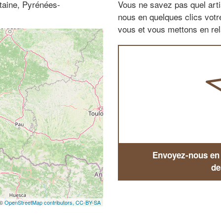
itaine, Pyrénées-
Vous ne savez pas quel arti
nous en quelques clics vot
vous et vous mettons en rela
Envoyez-nous en q
de
 ©
OpenStreetMap contributors,
CC-BY-SA