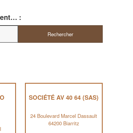
ment… :
✕
Vous êtes un
professionnel ?
Augmentez votre
e
chiffre d'affaires
vos
tout en gagnant de
marges
!
nouveaux clients
En savoir plus
DO
SOCIÉTÉ AV 40 64 (SAS)
24 Boulevard Marcel Dassault
64200 Biarritz
l