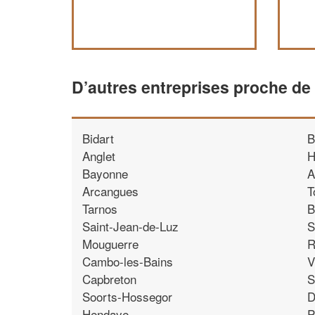
D’autres entreprises proche de 
Bidart
B
Anglet
H
Bayonne
A
Arcangues
T
Tarnos
B
Saint-Jean-de-Luz
S
Mouguerre
R
Cambo-les-Bains
V
Capbreton
S
Soorts-Hossegor
D
Hendaye
P