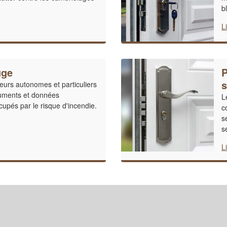
b
L
uge
P
s
lleurs autonomes et particuliers
uments et données
L
upés par le risque d'incendie.
c
s
s
L