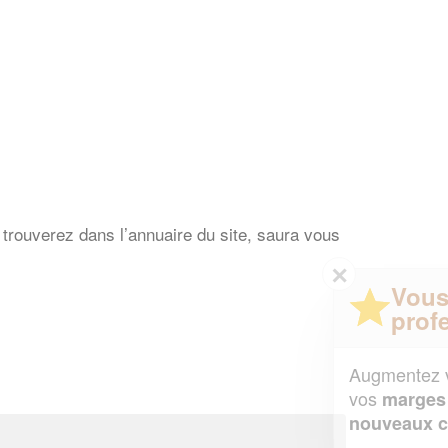
s trouverez dans l’annuaire du site, saura vous
✕
Vous êtes un
professionnel ?
Augmentez votre
et
chiffre d'affaires
vos
tout en gagnant de
marges
!
nouveaux clients