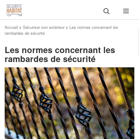
Toggle
Toggle
search
navigat
Accueil
>
Sécuriser son extérieur
>
Les normes concernant les
rambardes de sécurité
Les normes concernant les
rambardes de sécurité