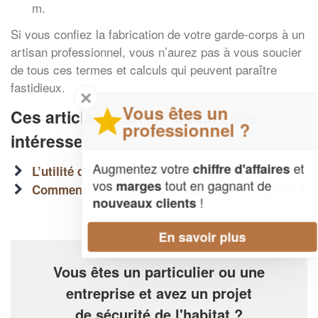
m.
Si vous confiez la fabrication de votre garde-corps à un
artisan professionnel, vous n’aurez pas à vous soucier
de tous ces termes et calculs qui peuvent paraître
fastidieux.
✕
Vous êtes un
Ces articles peuvent aussi vous
professionnel ?
intéresser
Augmentez votre
et
chiffre d'affaires
L’utilité d’une rambardes de sécurité
vos
tout en gagnant de
marges
Comment sont fixés les rambardes de sécurité ?
!
nouveaux clients
En savoir plus
Vous êtes un particulier ou une
entreprise et avez un projet
de sécurité de l'habitat ?