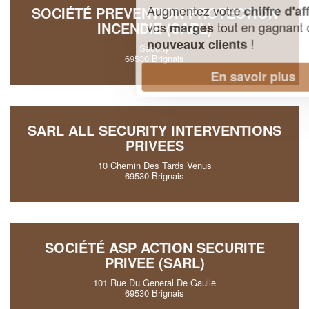
Augmentez votre
et
chiffre d'affaires
SOCIÉTÉ PREVENTION PROTECTION
vos
tout en gagnant de
INCENDIE (SARL)
marges
!
nouveaux clients
Sacuny
69530 Brignais
En savoir plus
SARL ALL SECURITY INTERVENTIONS
PRIVEES
10 Chemin Des Tards Venus
69530 Brignais
SOCIÉTÉ ASP ACTION SECURITE
PRIVEE (SARL)
101 Rue Du General De Gaulle
69530 Brignais