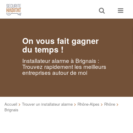
Toggle
Toggle
search
navigat
On vous fait gagner
du temps !
Installateur alarme à Brignais :
Trouvez rapidement les meilleurs
entreprises autour de moi
Accueil
>
Trouver un installateur alarme
>
Rhône-Alpes
>
Rhône
>
Brignais