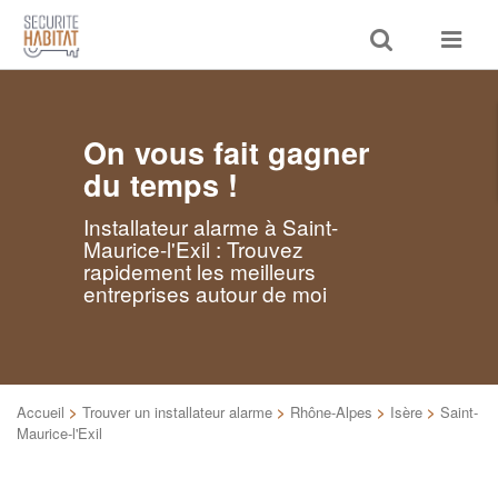
Toggle
Toggle
search
navigat
On vous fait gagner
du temps !
Installateur alarme à Saint-
Maurice-l'Exil : Trouvez
rapidement les meilleurs
entreprises autour de moi
Accueil
>
Trouver un installateur alarme
>
Rhône-Alpes
>
Isère
>
Saint-
Maurice-l'Exil