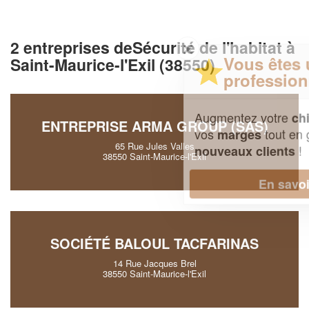
2 entreprises deSécurité de l'habitat à
✕
Vous êtes un
Saint-Maurice-l'Exil (38550)
professionnel ?
Augmentez votre
et
chiffre d'affaires
ENTREPRISE ARMA GROUP (SAS)
vos
tout en gagnant de
marges
65 Rue Jules Valles
!
nouveaux clients
38550 Saint-Maurice-l'Exil
En savoir plus
SOCIÉTÉ BALOUL TACFARINAS
14 Rue Jacques Brel
38550 Saint-Maurice-l'Exil