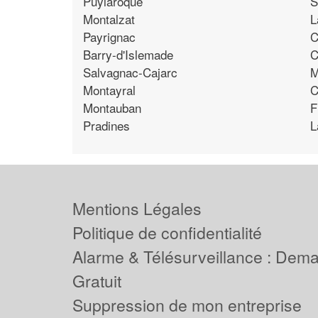
Puylaroque
S
Montalzat
L
Payrignac
C
Barry-d'Islemade
C
Salvagnac-Cajarc
M
Montayral
C
Montauban
F
Pradines
L
Mentions Légales
Politique de confidentialité
Alarme & Télésurveillance : Dem
Gratuit
Suppression de mon entreprise