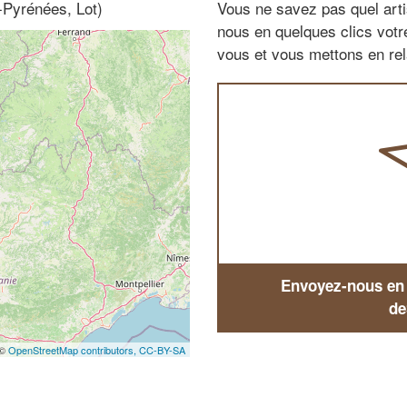
-Pyrénées, Lot)
Vous ne savez pas quel arti
nous en quelques clics vot
vous et vous mettons en rela
Envoyez-nous en q
de
 ©
OpenStreetMap contributors,
CC-BY-SA