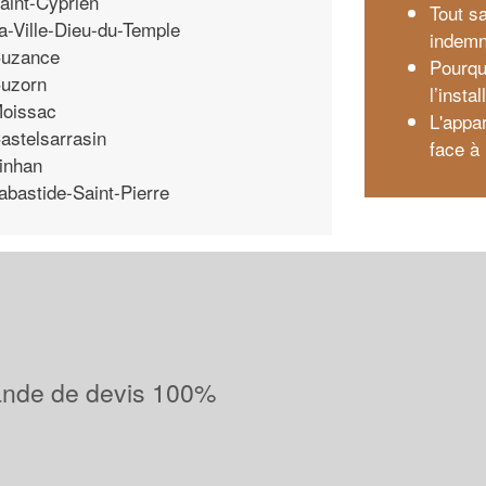
aint-Cyprien
Tout sa
a-Ville-Dieu-du-Temple
indemn
uzance
Pourqu
uzorn
l’insta
oissac
L'appa
astelsarrasin
face à
inhan
abastide-Saint-Pierre
ande de devis 100%