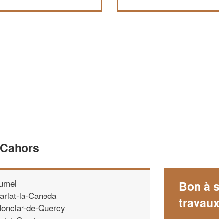
 Cahors
umel
Bon à s
arlat-la-Caneda
travau
onclar-de-Quercy