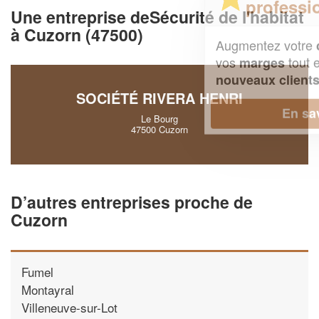
professionnel ?
Une entreprise deSécurité de l'habitat
à Cuzorn (47500)
Augmentez votre
et
chiffre d'affaires
vos
tout en gagnant de
marges
!
nouveaux clients
SOCIÉTÉ RIVERA HENRI
En savoir plus
Le Bourg
47500 Cuzorn
D’autres entreprises proche de
Cuzorn
Fumel
Montayral
Villeneuve-sur-Lot