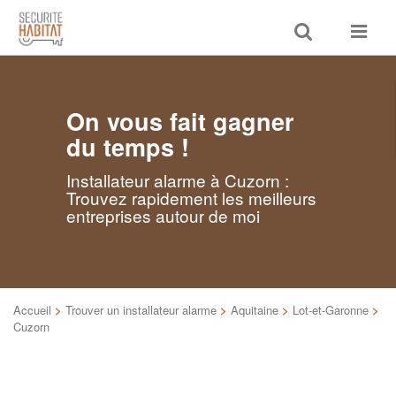
Toggle
Toggle
search
navigat
On vous fait gagner
du temps !
Installateur alarme à Cuzorn :
Trouvez rapidement les meilleurs
entreprises autour de moi
Accueil
>
Trouver un installateur alarme
>
Aquitaine
>
Lot-et-Garonne
>
Cuzorn