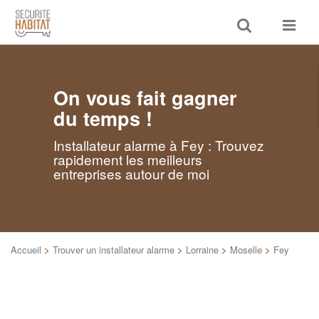
Toggle
Toggle
search
navigat
On vous fait gagner
du temps !
Installateur alarme à Fey : Trouvez
rapidement les meilleurs
entreprises autour de moi
Accueil
>
Trouver un installateur alarme
>
Lorraine
>
Moselle
>
Fey