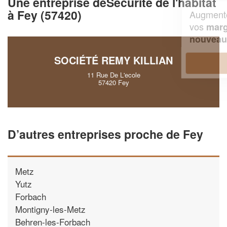
Une entreprise deSécurité de l'habitat
à Fey (57420)
Augmentez votre
et
chiffre d'affaires
vos
tout en gagnant de
marges
!
nouveaux clients
SOCIÉTÉ REMY KILLIAN
En savoir plus
11 Rue De L'ecole
57420 Fey
D’autres entreprises proche de Fey
Metz
Yutz
Forbach
Montigny-les-Metz
Behren-les-Forbach