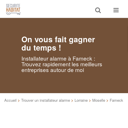
Toggle
Toggle
search
navigat
On vous fait gagner
du temps !
Installateur alarme à Fameck :
Trouvez rapidement les meilleurs
entreprises autour de moi
Accueil
>
Trouver un installateur alarme
>
Lorraine
>
Moselle
>
Fameck