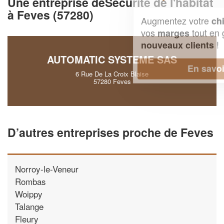
Une entreprise deSécurité de l'habitat
à Feves (57280)
Augmentez votre
et
chiffre d'affaires
vos
tout en gagnant de
marges
!
nouveaux clients
AUTOMATIC SYSTEME SAS
En savoir plus
6 Rue De La Croix Blaise
57280 Feves
D’autres entreprises proche de Feves
Norroy-le-Veneur
Rombas
Woippy
Talange
Fleury