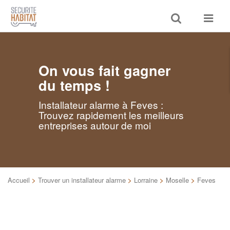
Toggle
Toggle
search
navigat
On vous fait gagner
du temps !
Installateur alarme à Feves :
Trouvez rapidement les meilleurs
entreprises autour de moi
Accueil
>
Trouver un installateur alarme
>
Lorraine
>
Moselle
>
Feves