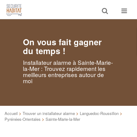
Toggle
Toggle
search
navigat
On vous fait gagner
du temps !
Installateur alarme à Sainte-Marie-
la-Mer : Trouvez rapidement les
meilleurs entreprises autour de
moi
Accueil
>
Trouver un installateur alarme
>
Languedoc-Roussillon
>
Pyrénées-Orientales
>
Sainte-Marie-la-Mer