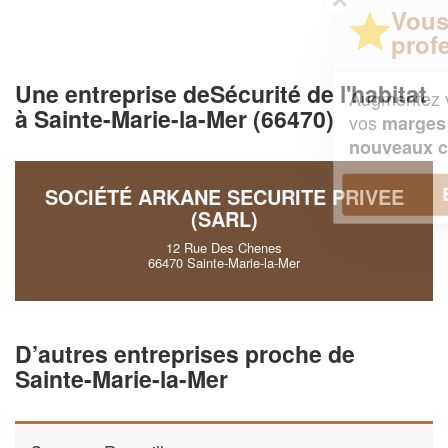
Vous êtes un
professionnel ?
Une entreprise deSécurité de l'habitat
Augmentez votre
et
chiffre d'affaires
à Sainte-Marie-la-Mer (66470)
vos
tout en gagnant de
marges
!
nouveaux clients
En savoir plus
SOCIÉTÉ ARKANE SECURITE PRIVEE
(SARL)
12 Rue Des Chenes
66470 Sainte-Marie-la-Mer
D’autres entreprises proche de
Sainte-Marie-la-Mer