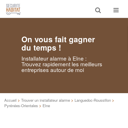
Toggle
Toggle
search
navigat
On vous fait gagner
du temps !
Installateur alarme à Elne :
Trouvez rapidement les meilleurs
entreprises autour de moi
Accueil
>
Trouver un installateur alarme
>
Languedoc-Roussillon
>
Pyrénées-Orientales
>
Elne