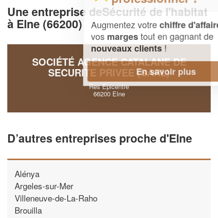
Une entreprise deSécurité de l'habitat
à Elne (66200)
Augmentez votre
et
chiffre d'affaires
vos
tout en gagnant de
marges
!
nouveaux clients
SOCIÉTÉ AGENCE CATALANE DE
En savoir plus
SECURITE PRIVEE (SARL)
Res Epicentre
66200 Elne
D’autres entreprises proche d'Elne
Alénya
Argeles-sur-Mer
Villeneuve-de-La-Raho
Brouilla