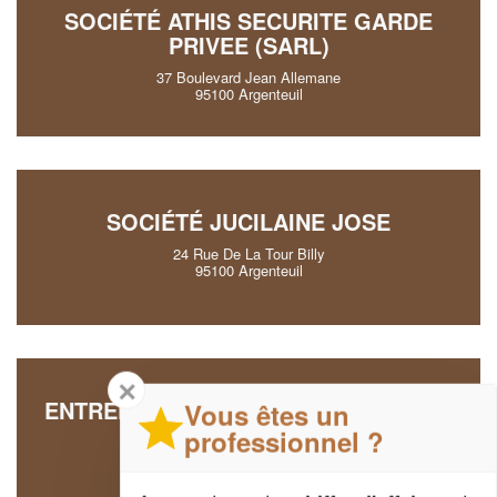
SOCIÉTÉ ATHIS SECURITE GARDE
PRIVEE (SARL)
37 Boulevard Jean Allemane
95100 Argenteuil
SOCIÉTÉ JUCILAINE JOSE
24 Rue De La Tour Billy
95100 Argenteuil
✕
ENTREPRISE INDEX SECURITE (SARL)
Vous êtes un
professionnel ?
93 Rue Henri Barbusse
95100 Argenteuil