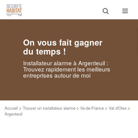
Toggle
Toggle
search
navigat
On vous fait gagner
du temps !
Installateur alarme à Argenteuil :
Trouvez rapidement les meilleurs
entreprises autour de moi
Accueil
>
Trouver un installateur alarme
>
Ile-de-France
>
Val d'Oise
>
Argenteuil