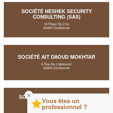
SOCIÉTÉ NESHEK SECURITY
CONSULTING (SAS)
16 Place De L'iris
92400 Courbevoie
SOCIÉTÉ AIT DAOUD MOKHTAR
9 Rue De L'abreuvoir
92400 Courbevoie
✕
SOCIÉTÉ MOAZERG SERVICES
Vous êtes un
SECURITE (SARL)
professionnel ?
25 Rue De La Sabliere