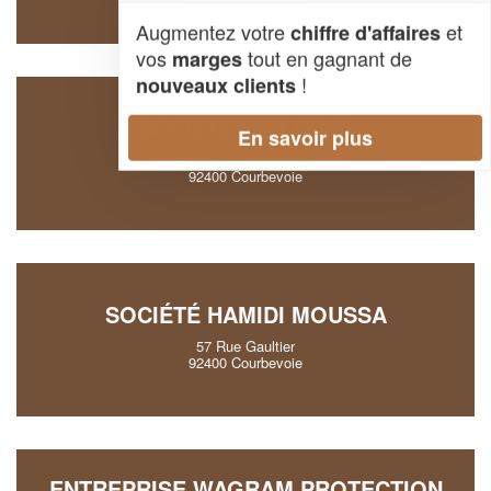
92400 Courbevoie
Augmentez votre
et
chiffre d'affaires
vos
tout en gagnant de
marges
!
nouveaux clients
SOCIÉTÉ PSM (SAS)
En savoir plus
1 Parc De Lattre De Tassigny
92400 Courbevoie
SOCIÉTÉ HAMIDI MOUSSA
57 Rue Gaultier
92400 Courbevoie
ENTREPRISE WAGRAM PROTECTION