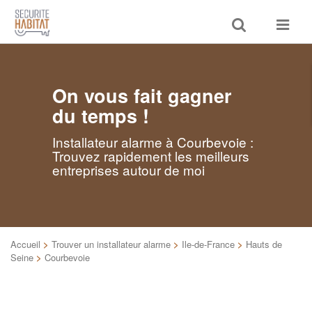
Toggle
Toggle
search
navigat
On vous fait gagner
du temps !
Installateur alarme à Courbevoie :
Trouvez rapidement les meilleurs
entreprises autour de moi
Accueil
>
Trouver un installateur alarme
>
Ile-de-France
>
Hauts de
Seine
>
Courbevoie