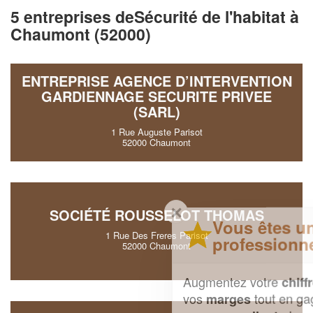
5 entreprises deSécurité de l'habitat à
Chaumont (52000)
ENTREPRISE AGENCE D’INTERVENTION
GARDIENNAGE SECURITE PRIVEE
(SARL)
1 Rue Auguste Parisot
52000 Chaumont
✕
SOCIÉTÉ ROUSSELOT THOMAS
Vous êtes un
1 Rue Des Freres Parisot
professionnel ?
52000 Chaumont
Augmentez votre
et
chiffre d'affaires
vos
tout en gagnant de
marges