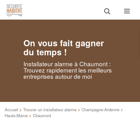
Toggle
Toggle
search
navigat
On vous fait gagner
du temps !
Installateur alarme à Chaumont :
Trouvez rapidement les meilleurs
entreprises autour de moi
Accueil
>
Trouver un installateur alarme
>
Champagne-Ardenne
>
Haute-Marne
>
Chaumont