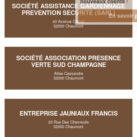
!
nouveaux clients
SOCIÉTÉ ASSISTANCE GARDIENNAGE
PREVENTION SECURITE (SARL)
En savoir plus
43 Avenue Carnot
52000 Chaumont
SOCIÉTÉ ASSOCIATION PRESENCE
VERTE SUD CHAMPAGNE
Allee Cassandre
52000 Chaumont
ENTREPRISE JAUNIAUX FRANCIS
23 Rue Des Chevreuils
52000 Chaumont