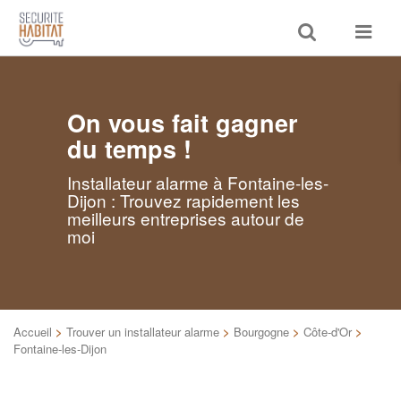
Toggle
Toggle
search
navigat
On vous fait gagner
du temps !
Installateur alarme à Fontaine-les-
Dijon : Trouvez rapidement les
meilleurs entreprises autour de
moi
Accueil
>
Trouver un installateur alarme
>
Bourgogne
>
Côte-d'Or
>
Fontaine-les-Dijon