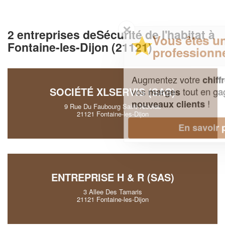
✕
2 entreprises deSécurité de l'habitat à
Vous êtes un
Fontaine-les-Dijon (21121)
professionnel ?
Augmentez votre
et
chiffre d'affaires
SOCIÉTÉ XLSERVIS (SAS)
vos
tout en gagnant de
marges
!
nouveaux clients
9 Rue Du Faubourg Saint Nicolas
21121 Fontaine-les-Dijon
En savoir plus
ENTREPRISE H & R (SAS)
3 Allee Des Tamaris
21121 Fontaine-les-Dijon