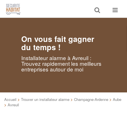
Toggle
Toggle
search
navigat
On vous fait gagner
du temps !
Installateur alarme à Avreuil :
Trouvez rapidement les meilleurs
entreprises autour de moi
Accueil
>
Trouver un installateur alarme
>
Champagne-Ardenne
>
Aube
>
Avreuil