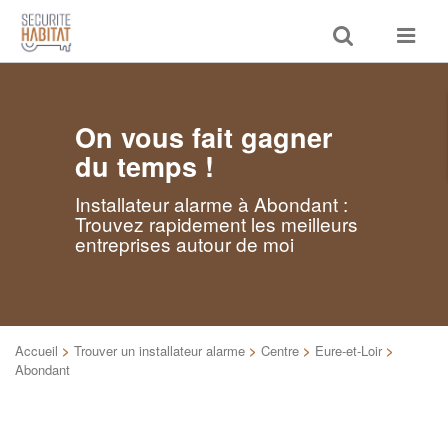
Toggle
Toggle
search
navigat
On vous fait gagner
du temps !
Installateur alarme à Abondant :
Trouvez rapidement les meilleurs
entreprises autour de moi
Accueil
>
Trouver un installateur alarme
>
Centre
>
Eure-et-Loir
>
Abondant