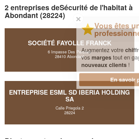
2 entreprises deSécurité de l'habitat à
Abondant (28224)
✕
Vous êtes un
professionnel ?
SOCIÉTÉ FAYOLLE FRANCK
Augmentez votre
et
chiffre d'affaires
6 Impasse Des Perches
vos
tout en gagnant de
marges
28410 Abondant
!
nouveaux clients
En savoir plus
ENTREPRISE ESML SD IBERIA HOLDING
SA
Calle Priegola 2
28224