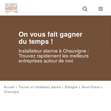
Toggle
Toggle
search
navigat
On vous fait gagner
du temps !
Installateur alarme à Chauvigne :
Trouvez rapidement les meilleurs
entreprises autour de moi
Accueil
>
Trouver un installateur alarme
>
Bretagne
>
Ille-et-Vilaine
>
Chauvigne