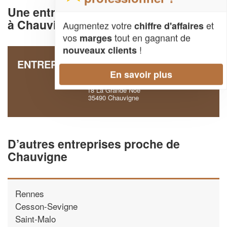
Une entreprise deSécurité de l'habitat
à Chauvigne (35490)
Augmentez votre
et
chiffre d'affaires
vos
tout en gagnant de
marges
!
nouveaux clients
ENTREPRISE ELSHOUT DAVID-MICHEL-
En savoir plus
PAUL
18 La Grande Noe
35490 Chauvigne
D’autres entreprises proche de
Chauvigne
Rennes
Cesson-Sevigne
Saint-Malo