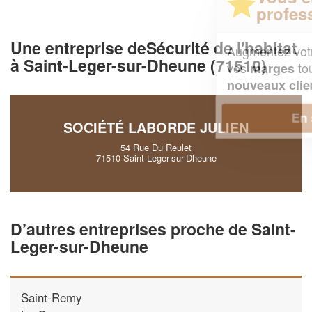
professionnel ?
Une entreprise deSécurité de l'habitat
Augmentez votre
et
chiffre d'affaires
à Saint-Leger-sur-Dheune (71510)
vos
tout en gagnant de
marges
!
nouveaux clients
En savoir plus
SOCIÉTÉ LABORDE JULIEN
54 Rue Du Reulet
71510 Saint-Leger-sur-Dheune
D’autres entreprises proche de Saint-
Leger-sur-Dheune
Saint-Remy