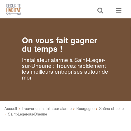
Toggle
Toggle
search
navigat
On vous fait gagner
du temps !
Installateur alarme à Saint-Leger-
sur-Dheune : Trouvez rapidement
les meilleurs entreprises autour de
moi
Accueil
>
Trouver un installateur alarme
>
Bourgogne
>
Saône-et-Loire
>
Saint-Leger-sur-Dheune