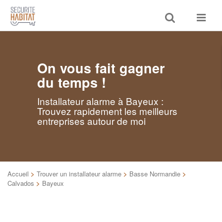
Toggle
Toggle
search
navigat
On vous fait gagner
du temps !
Installateur alarme à Bayeux :
Trouvez rapidement les meilleurs
entreprises autour de moi
Accueil
>
Trouver un installateur alarme
>
Basse Normandie
>
Calvados
>
Bayeux