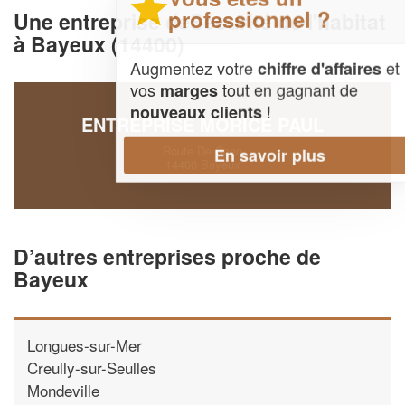
professionnel ?
Une entreprise deSécurité de l'habitat
à Bayeux (14400)
Augmentez votre
et
chiffre d'affaires
vos
tout en gagnant de
marges
!
nouveaux clients
ENTREPRISE MORICE PAUL
Route De Caen
En savoir plus
14400 Bayeux
D’autres entreprises proche de
Bayeux
Longues-sur-Mer
Creully-sur-Seulles
Mondeville