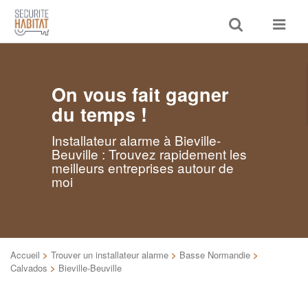
Toggle
Toggle
search
navigat
On vous fait gagner
du temps !
Installateur alarme à Bieville-
Beuville : Trouvez rapidement les
meilleurs entreprises autour de
moi
Accueil
>
Trouver un installateur alarme
>
Basse Normandie
>
Calvados
>
Bieville-Beuville