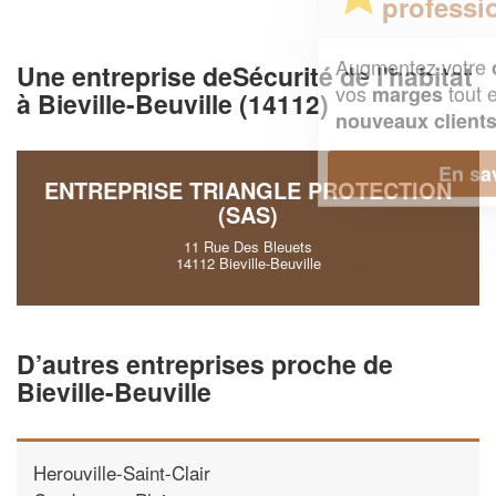
professionnel ?
Augmentez votre
et
chiffre d'affaires
Une entreprise deSécurité de l'habitat
vos
tout en gagnant de
marges
à Bieville-Beuville (14112)
!
nouveaux clients
En savoir plus
ENTREPRISE TRIANGLE PROTECTION
(SAS)
11 Rue Des Bleuets
14112 Bieville-Beuville
D’autres entreprises proche de
Bieville-Beuville
Herouville-Saint-Clair