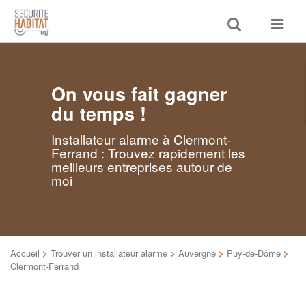
Toggle
Toggle
search
navigat
On vous fait gagner
du temps !
Installateur alarme à Clermont-
Ferrand : Trouvez rapidement les
meilleurs entreprises autour de
moi
Accueil
>
Trouver un installateur alarme
>
Auvergne
>
Puy-de-Dôme
>
Clermont-Ferrand