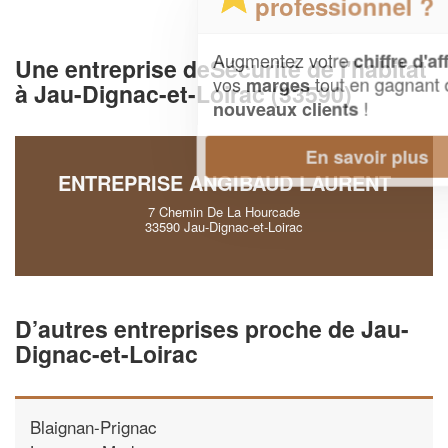
professionnel ?
Augmentez votre
et
chiffre d'affaires
Une entreprise deSécurité de l'habitat
vos
tout en gagnant de
marges
à Jau-Dignac-et-Loirac (33590)
!
nouveaux clients
En savoir plus
ENTREPRISE ANGIBAUD LAURENT
7 Chemin De La Hourcade
33590 Jau-Dignac-et-Loirac
D’autres entreprises proche de Jau-
Dignac-et-Loirac
Blaignan-Prignac