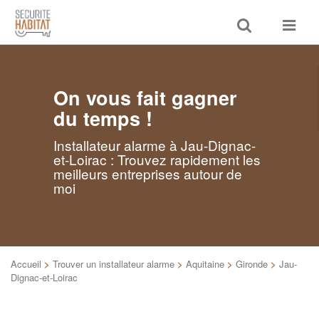
Toggle
Toggle
search
navigat
On vous fait gagner
du temps !
Installateur alarme à Jau-Dignac-
et-Loirac : Trouvez rapidement les
meilleurs entreprises autour de
moi
Accueil
>
Trouver un installateur alarme
>
Aquitaine
>
Gironde
>
Jau-
Dignac-et-Loirac