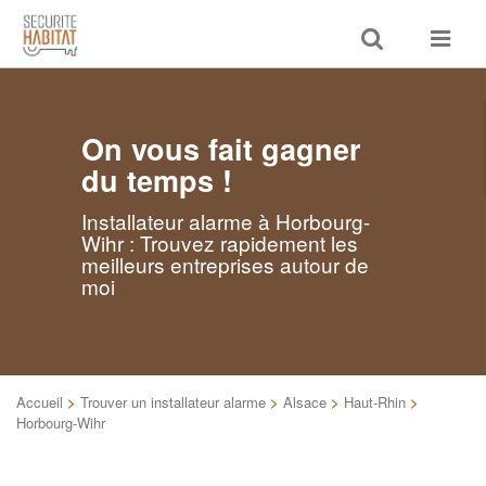
Toggle
Toggle
search
navigat
On vous fait gagner
du temps !
Installateur alarme à Horbourg-
Wihr : Trouvez rapidement les
meilleurs entreprises autour de
moi
Accueil
>
Trouver un installateur alarme
>
Alsace
>
Haut-Rhin
>
Horbourg-Wihr