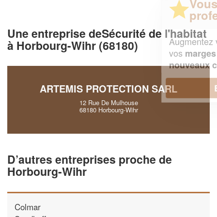
Vous êtes un
professionnel ?
Une entreprise deSécurité de l'habitat
Augmentez votre
et
chiffre d'affaires
à Horbourg-Wihr (68180)
vos
tout en gagnant de
marges
!
nouveaux clients
ARTEMIS PROTECTION SARL
En savoir plus
12 Rue De Mulhouse
68180 Horbourg-Wihr
D’autres entreprises proche de
Horbourg-Wihr
Colmar