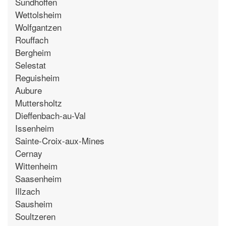
Sundhoffen
Wettolsheim
Wolfgantzen
Rouffach
Bergheim
Selestat
Reguisheim
Aubure
Muttersholtz
Dieffenbach-au-Val
Issenheim
Sainte-Croix-aux-Mines
Cernay
Wittenheim
Saasenheim
Illzach
Sausheim
Soultzeren