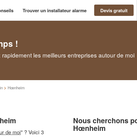
nseils
Trouver un installateur alarme
Devis gratuit
mps !
 rapidement les meilleurs entreprises autour de moi
in
>
Hœnheim
nheim
Nous cherchons pou
Hœnheim
our de moi
" ? Voici 3