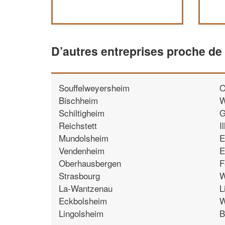
D’autres entreprises proche d
Souffelweyersheim
O
Bischheim
W
Schiltigheim
G
Reichstett
I
Mundolsheim
E
Vendenheim
E
Oberhausbergen
F
Strasbourg
W
La-Wantzenau
L
Eckbolsheim
W
Lingolsheim
B