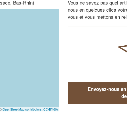
lsace, Bas-Rhin)
Vous ne savez pas quel arti
nous en quelques clics vot
vous et vous mettons en rela
Envoyez-nous en q
de
 ©
OpenStreetMap contributors,
CC-BY-SA