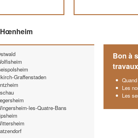
e Hœnheim
stwald
Bon à s
olfisheim
travau
eispolsheim
llkirch-Graffenstaden
Quand 
ntzheim
Les no
schau
Les se
egersheim
ingersheim-les-Quatre-Bans
ipsheim
ittersheim
atzendorf