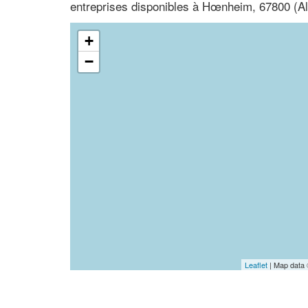
entreprises disponibles à Hœnheim, 67800 (A
+
−
Leaflet
| Map data