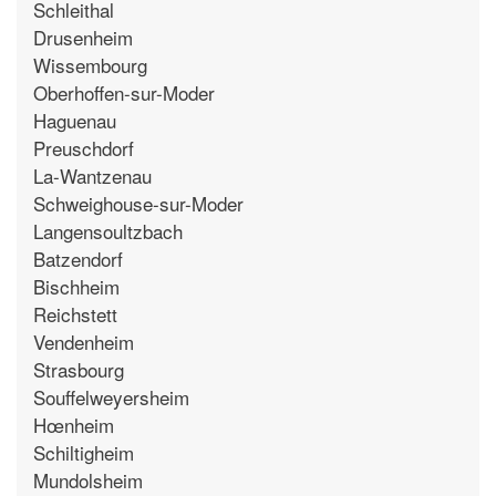
Schleithal
Drusenheim
Wissembourg
Oberhoffen-sur-Moder
Haguenau
Preuschdorf
La-Wantzenau
Schweighouse-sur-Moder
Langensoultzbach
Batzendorf
Bischheim
Reichstett
Vendenheim
Strasbourg
Souffelweyersheim
Hœnheim
Schiltigheim
Mundolsheim