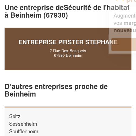
Une entreprise deSécurité de l'habitat
à Beinheim (67930)
Augmentez votre
et
chiffre d'affaires
vos
tout en gagnant de
marges
!
nouveaux clients
ENTREPRISE PFISTER STEPHANE
En savoir plus
7 Rue Des Bosquets
67930 Beinheim
D’autres entreprises proche de
Beinheim
Seltz
Sessenheim
Soufflenheim