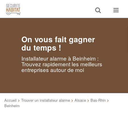
Toggle
Toggle
search
navigat
On vous fait gagner
du temps !
Installateur alarme à Beinheim :
Trouvez rapidement les meilleurs
entreprises autour de moi
Accueil
>
Trouver un installateur alarme
>
Alsace
>
Bas-Rhin
>
Beinheim