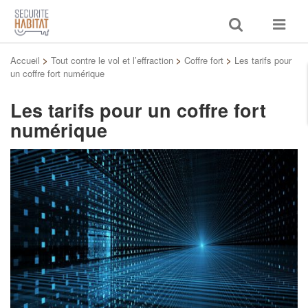
Toggle
Toggle
search
navigat
Accueil
>
Tout contre le vol et l’effraction
>
Coffre fort
>
Les tarifs pour
un coffre fort numérique
Les tarifs pour un coffre fort
numérique