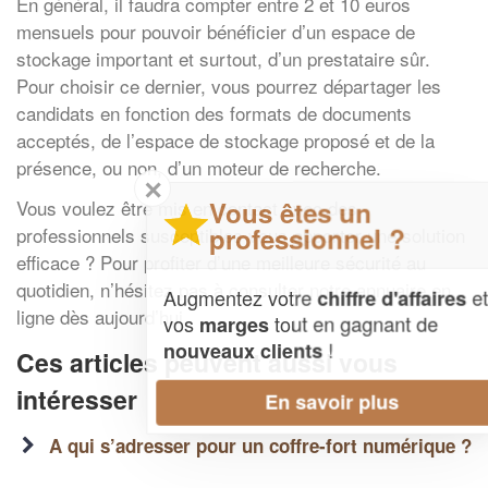
En général, il faudra compter entre 2 et 10 euros
mensuels pour pouvoir bénéficier d’un espace de
stockage important et surtout, d’un prestataire sûr.
Pour choisir ce dernier, vous pourrez départager les
candidats en fonction des formats de documents
acceptés, de l’espace de stockage proposé et de la
présence, ou non, d’un moteur de recherche.
✕
Vous êtes un
Vous voulez être mis en contact avec des
professionnel ?
professionnels susceptibles vous apporter une solution
efficace ? Pour profiter d’une meilleure sécurité au
quotidien, n’hésitez pas à consulter notre annuaire en
Augmentez votre
et
chiffre d'affaires
ligne dès aujourd’hui.
vos
tout en gagnant de
marges
!
nouveaux clients
Ces articles peuvent aussi vous
intéresser
En savoir plus
A qui s’adresser pour un coffre-fort numérique ?