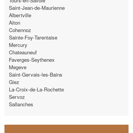
Tours-en-Savoie
Saint-Jean-de-Maurienne
Albertville
Aiton
Cohennoz
Sainte-Foy-Tarentaise
Mercury
Chateauneuf
Faverges-Seythenex
Megeve
Saint-Gervais-les-Bains
Giez
La-Croix-de-La-Rochette
Servoz
Sallanches