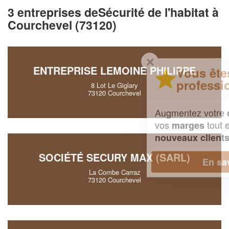
3 entreprises deSécurité de l'habitat à
Courchevel (73120)
✕
ENTREPRISE LEMOINE PHILIPPE
Vous êtes un
professionnel ?
8 Lot Le Giglary
73120 Courchevel
Augmentez votre
et
chiffre d'affaires
vos
tout en gagnant de
marges
!
nouveaux clients
SOCIÉTÉ SECURY MAX (SARL)
En savoir plus
La Combe Carraz
73120 Courchevel