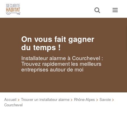
Toggle
Toggle
search
navigat
On vous fait gagner
du temps !
Installateur alarme à Courchevel :
Trouvez rapidement les meilleurs
entreprises autour de moi
Accueil
>
Trouver un installateur alarme
>
Rhône-Alpes
>
Savoie
>
Courchevel