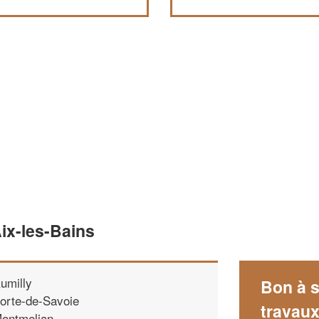
ix-les-Bains
umilly
Bon à s
orte-de-Savoie
travau
ontmelian