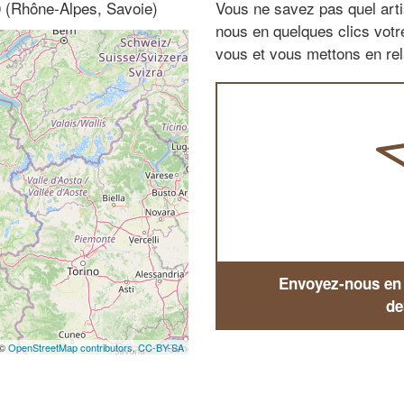
0 (Rhône-Alpes, Savoie)
Vous ne savez pas quel arti
nous en quelques clics vot
vous et vous mettons en rela
Envoyez-nous en q
de
 ©
OpenStreetMap contributors,
CC-BY-SA