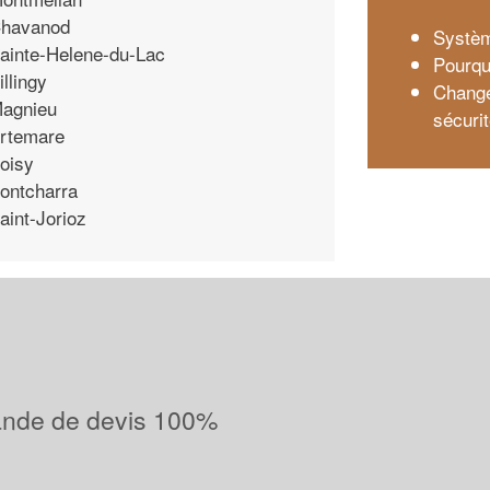
havanod
Système
ainte-Helene-du-Lac
Pourqu
illingy
Change
agnieu
sécuri
rtemare
oisy
ontcharra
aint-Jorioz
ande de devis 100%