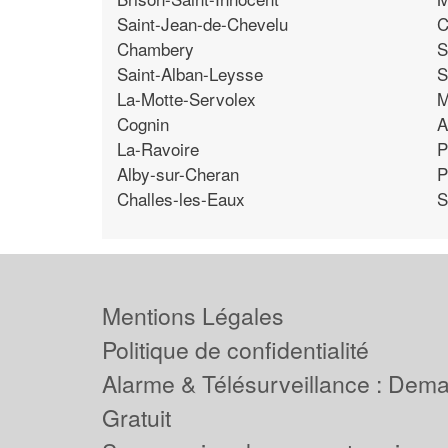
Saint-Jean-de-Chevelu
C
Chambery
S
Saint-Alban-Leysse
S
La-Motte-Servolex
M
Cognin
A
La-Ravoire
P
Alby-sur-Cheran
P
Challes-les-Eaux
S
Mentions Légales
Politique de confidentialité
Alarme & Télésurveillance : Dem
Gratuit