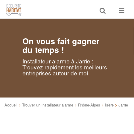
Toggle
Toggle
search
navigat
On vous fait gagner
du temps !
Installateur alarme à Jarrie :
Trouvez rapidement les meilleurs
entreprises autour de moi
Accueil
>
Trouver un installateur alarme
>
Rhône-Alpes
>
Isère
>
Jarrie