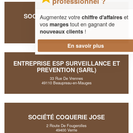
professionnel ?
SOCIÉTÉ B2I SECURITE (SAS)
Augmentez votre
et
chiffre d'affaires
vos
tout en gagnant de
marges
2 L'aubiniere
49320 Brissac-Loire-Aubance
!
nouveaux clients
En savoir plus
ENTREPRISE ESP SURVEILLANCE ET
PREVENTION (SARL)
33 Rue De Vrennes
49110 Beaupreau-en-Mauges
SOCIÉTÉ COQUERIE JOSE
2 Route De Fougerolles
49400 Verrie